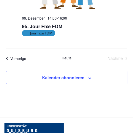
09. Dezember | 14:00
-
16:00
95. Jour Fixe FDM
Jour Fixe FDM
Heute
Nächste
Veranstaltungen
Vorherige
Veransta
Kalender abonnieren