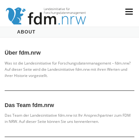
Zum
Inhalt
Menü
springen
ABOUT
LANDESKONZEPT
SERVICES & INFORMATIONEN
Über fdm.nrw
KOMPETENZEN & VERANSTALTUNGEN
ABOUT
Was ist die Landesinitiative für Forschungsdatenmanagement – fdm.nrw?
Auf dieser Seite wird die Landesinitiative fdm.nrw mit ihren Werten und
ihrer Historie vorgestellt.
Das Team fdm.nrw
Das Team der Landesinitiative fdm.nrw ist Ihr Ansprechpartner zum FDM
in NRW. Auf dieser Seite können Sie uns kennenlernen.