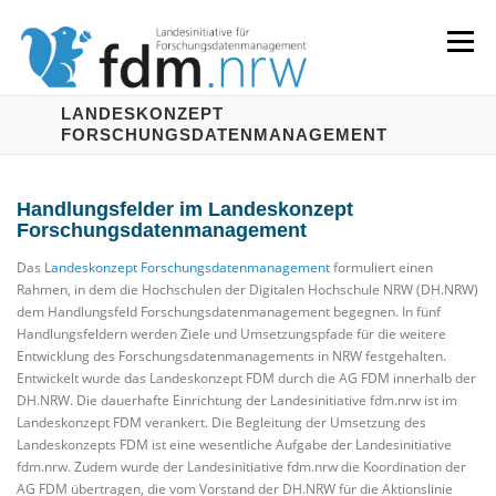
Zum
Inhalt
Menü
springen
LANDESKONZEPT
FORSCHUNGSDATENMANAGEMENT
LANDESKONZEPT
SERVICES & INFORMATIONEN
Handlungsfelder im Landeskonzept
KOMPETENZEN & VERANSTALTUNGEN
ABOUT
Forschungsdatenmanagement
Das
Landeskonzept Forschungsdatenmanagement
formuliert einen
Rahmen, in dem die Hochschulen der Digitalen Hochschule NRW (DH.NRW)
dem Handlungsfeld Forschungsdatenmanagement begegnen. In fünf
Handlungsfeldern werden Ziele und Umsetzungspfade für die weitere
Entwicklung des Forschungsdatenmanagements in NRW festgehalten.
Entwickelt wurde das Landeskonzept FDM durch die AG FDM innerhalb der
DH.NRW. Die dauerhafte Einrichtung der Landesinitiative fdm.nrw ist im
Landeskonzept FDM verankert. Die Begleitung der Umsetzung des
Landeskonzepts FDM ist eine wesentliche Aufgabe der Landesinitiative
fdm.nrw. Zudem wurde der Landesinitiative fdm.nrw die Koordination der
AG FDM übertragen, die vom Vorstand der DH.NRW für die Aktionslinie