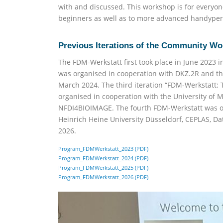
with and discussed. This workshop is for everyon
beginners as well as to more advanced handype
Previous Iterations of the Community W
The FDM-Werkstatt first took place in June 2023 
was organised in cooperation with DKZ.2R and th
March 2024. The third iteration “FDM-Werkstatt: 
organised in cooperation with the University of 
NFDI4BIOIMAGE. The fourth FDM-Werkstatt was o
Heinrich Heine University Düsseldorf, CEPLAS, 
2026.
(öffnet
Program_FDMWerkstatt_2023
(PDF)
in
(öffnet
Program_FDMWerkstatt_2024
(PDF)
neuem
in
(öffnet
Program_FDMWerkstatt_2025
(PDF)
Tab)
neuem
in
(öffnet
Program_FDMWerkstatt_2026
(PDF)
Tab)
neuem
in
Tab)
neuem
Tab)