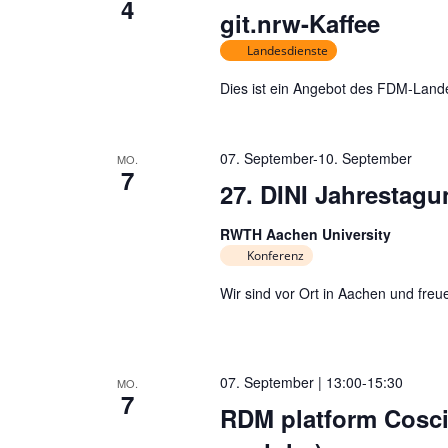
4
git.nrw-Kaffee
e
Landesdienste
n
Dies ist ein Angebot des FDM-Lande
07. September
-
10. September
MO.
7
27. DINI Jahrestag
RWTH Aachen University
Konferenz
Wir sind vor Ort in Aachen und freue
07. September | 13:00
-
15:30
MO.
7
RDM platform Coscin