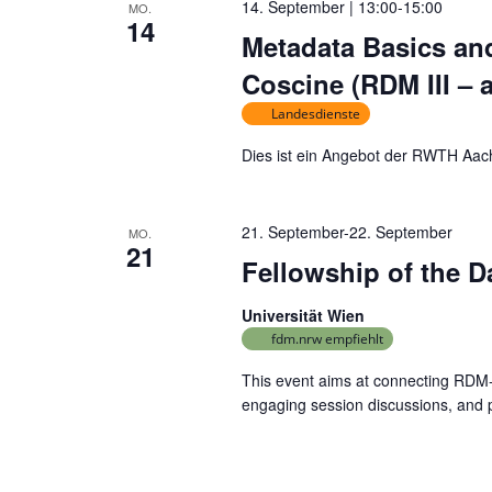
14. September | 13:00
-
15:00
MO.
14
Metadata Basics and
Coscine (RDM III – 
Landesdienste
Dies ist ein Angebot der RWTH Aac
21. September
-
22. September
MO.
21
Fellowship of the 
Universität Wien
fdm.nrw empfiehlt
This event aims at connecting RDM-e
engaging session discussions, and p