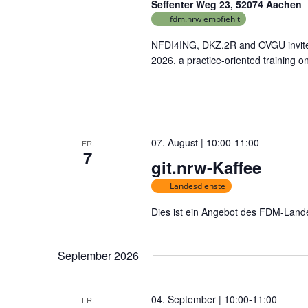
n
Seffenter Weg 23, 52074 Aachen
fdm.nrw empfiehlt
s
NFDI4ING, DKZ.2R and OVGU invite
2026, a practice-oriented training
t
a
07. August | 10:00
-
11:00
FR.
l
7
git.nrw-Kaffee
t
Landesdienste
Dies ist ein Angebot des FDM-Lande
u
n
September 2026
g
04. September | 10:00
-
11:00
FR.