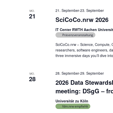
21. September
-
23. September
MO.
21
SciCoCo.nrw 2026
IT Center RWTH Aachen Universi
Präsenzveranstaltung
SciCoCo.nrw – Science, Compute, C
researchers, software engineers, da
three immersive days you’ll dive into s
28. September
-
29. September
MO.
28
2026 Data Steward
meeting: DSgG – fr
Universität zu Köln
fdm.nrw empfiehlt