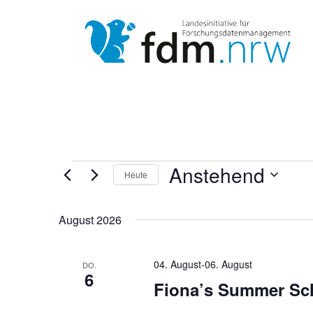
Zum
Inhalt
springen
Anstehend
V
Heute
Datum
e
wählen.
August 2026
r
04. August
-
06. August
DO.
6
a
Fiona’s Summer Sch