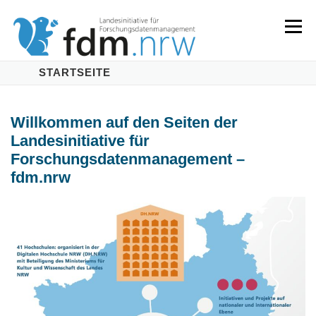
Zum
Inhalt
Menü
springen
STARTSEITE
LANDESKONZEPT
SERVICES & INFORMATIONEN
Willkommen auf den Seiten der
Landesinitiative für
KOMPETENZEN & VERANSTALTUNGEN
ABOUT
Forschungsdatenmanagement –
fdm.nrw