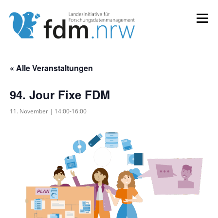
Zum
Inhalt
Menü
springen
LANDESKONZEPT
SERVICES & INFORMATIONEN
« Alle Veranstaltungen
94. Jour Fixe FDM
KOMPETENZEN & VERANSTALTUNGEN
ABOUT
11. November | 14:00
-
16:00