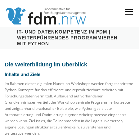
Zum
Inhalt
Menü
springen
IT- UND DATENKOMPETENZ IM FDM |
WEITERFÜHRENDES PROGRAMMIEREN
LANDESKONZEPT
SERVICES & INFORMATIONEN
MIT PYTHON
KOMPETENZEN & VERANSTALTUNGEN
ABOUT
Die Weiterbildung im Überblick
Inhalte und Ziele
Im Rahmen dieses digitalen Hands-on-Workshops werden fortgeschrittene
Python-Konzepte für das effiziente und reproduzierbare Arbeiten mit
Forschungsdaten vermittelt. Aufbauend auf vorhandenen
Grundkenntnissen vertieft der Workshop zentrale Programmierkonzepte
und zeigt anhand praxisnaher Beispiele, wie Python gezielt zur
Automatisierung und Optimierung eigener Arbeitsprozesse eingesetzt
werden kann. Ziel ist es, die Teilnehmenden in die Lage zu versetzen,
eigene Lösungen strukturiert zu entwickeln, zu verstehen und
weiterzuverwenden.