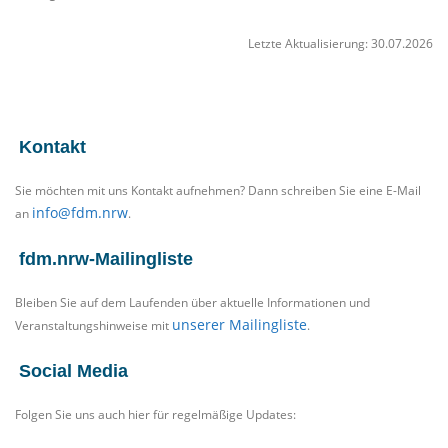
f
n
Letzte Aktualisierung: 30.07.2026
e
t
i
n
n
Kontakt
e
u
Sie möchten mit uns Kontakt aufnehmen? Dann schreiben Sie eine E-Mail
e
info@fdm.nrw
an
.
m
T
fdm.nrw-Mailingliste
a
b
)
Bleiben Sie auf dem Laufenden über aktuelle Informationen und
unserer Mailingliste
Veranstaltungshinweise mit
.
Social Media
Folgen Sie uns auch hier für regelmäßige Updates: