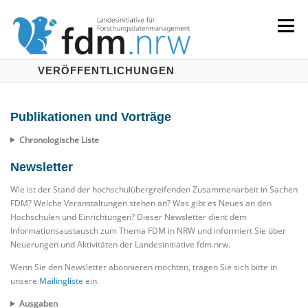
Zum
Inhalt
Menü
springen
VERÖFFENTLICHUNGEN
LANDESKONZEPT
SERVICES & INFORMATIONEN
Publikationen und Vorträge
KOMPETENZEN & VERANSTALTUNGEN
ABOUT
Chronologische Liste
Newsletter
Wie ist der Stand der hochschulübergreifenden Zusammenarbeit in Sachen
FDM? Welche Veranstaltungen stehen an? Was gibt es Neues an den
Hochschulen und Einrichtungen? Dieser Newsletter dient dem
Informationsaustausch zum Thema FDM in NRW und informiert Sie über
Neuerungen und Aktivitäten der Landesinitiative fdm.nrw.
Wenn Sie den Newsletter abonnieren möchten, tragen Sie sich bitte in
(
unsere
Mailingliste
ein.
ö
Ausgaben
f