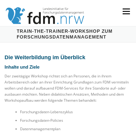
Zum
Inhalt
Menü
springen
TRAIN-THE-TRAINER-WORKSHOP ZUM
FORSCHUNGSDATENMANAGEMENT
LANDESKONZEPT
SERVICES & INFORMATIONEN
Die Weiterbildung im Überblick
KOMPETENZEN & VERANSTALTUNGEN
ABOUT
Inhalte und Ziele
Der zweitägige Workshop richtet sich an Personen, die in ihrem
Arbeitsbereich oder an ihrer Einrichtung Grundlagen zum FDM vermitteln
wollen und darauf aufbauend FDM-Services für ihre Standorte auf- oder
ausbauen möchten. Neben didaktischen Ansätzen, Methoden und dem
Workshopaufbau werden folgende Themen behandelt:
Forschungsdaten-Lebenszyklus
Forschungsdaten-Policies
Datenmanagementplan