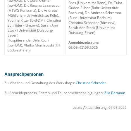
(bwFDM), Dr. Cora Krömer
Bres (Universität Bonn), Dr. Tuba
(bwFDM), Dr. Roxana Lazarescu
Güden-Silber (Ruhr-Universität
(HTWG Konstanz), Dr. Andreas
Bochum), Dr. Andreas Schramm
Mühlichen (Universität zu Köln),
(Ruhr-Universität Bochum),
Yvonne Ritter (bwFDM), Christina
Christina Schröder (fdm.nrw),
Schröder (fdm.nrw), Sarah Ann
Sarah Ann Stock (Universität
Stock (Universität Duisburg-
Duisburg-Essen)
Essen)
Hospitierende: Béla Koch
Anmeldezeitraum:
(bwFDM), Vlatko Momirovski (FH
02.09.-27.09.2026
Südwestfalen)
Ansprechpersonen
Zu Inhalten und Gestaltung des Workshops:
Christina Schröder
Zu Anmeldeprozess, Fristen und Teilnahmebescheinigungen:
Zila Baranan
Letzte Aktualisierung: 07.08.2026