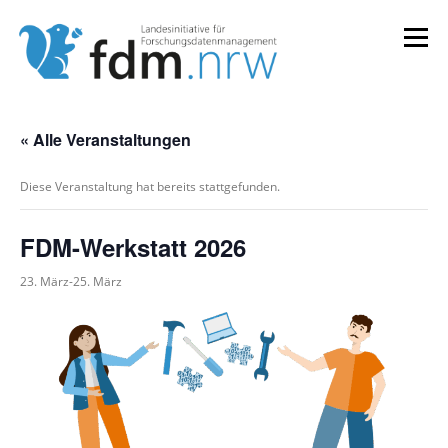
Zum
Inhalt
Menü
springen
LANDESKONZEPT
SERVICES & INFORMATIONEN
« Alle Veranstaltungen
Diese Veranstaltung hat bereits stattgefunden.
KOMPETENZEN & VERANSTALTUNGEN
ABOUT
FDM-Werkstatt 2026
23. März
-
25. März