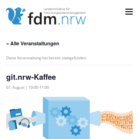
Zum
Inhalt
Menü
springen
LANDESKONZEPT
SERVICES & INFORMATIONEN
« Alle Veranstaltungen
Diese Veranstaltung hat bereits stattgefunden.
KOMPETENZEN & VERANSTALTUNGEN
ABOUT
git.nrw-Kaffee
07. August | 10:00
-
11:00