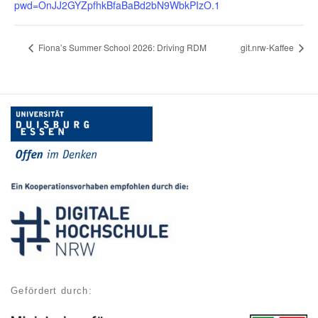
pwd=OnJJ2GYZpfhkBfaBaBd2bN9WbkPIzO.1
Fiona’s Summer School 2026: Driving RDM
git.nrw-Kaffee
Gefördert durch: