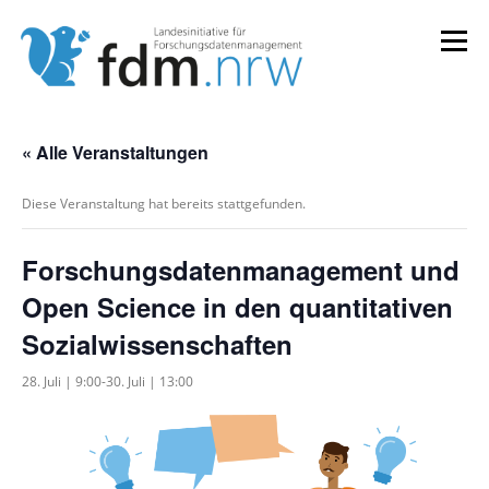
Zum
Inhalt
Menü
springen
LANDESKONZEPT
SERVICES & INFORMATIONEN
« Alle Veranstaltungen
Diese Veranstaltung hat bereits stattgefunden.
KOMPETENZEN & VERANSTALTUNGEN
ABOUT
Forschungsdatenmanagement und
Open Science in den quantitativen
Sozialwissenschaften
28. Juli | 9:00
-
30. Juli | 13:00