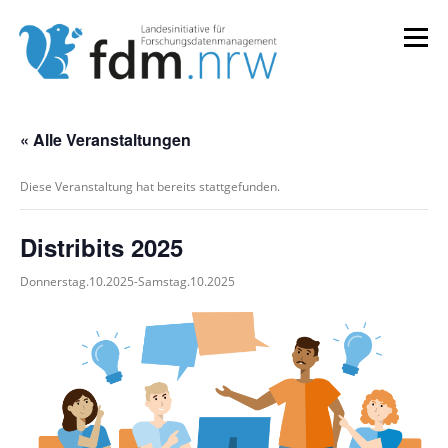
Zum
Inhalt
Menü
springen
LANDESKONZEPT
SERVICES & INFORMATIONEN
« Alle Veranstaltungen
Diese Veranstaltung hat bereits stattgefunden.
KOMPETENZEN & VERANSTALTUNGEN
ABOUT
Distribits 2025
Donnerstag.10.2025
-
Samstag.10.2025