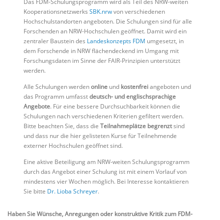
Das FDM-Schulungsprogramm wird als Teil des NRW-weiten
Kooperationsnetzwerks
SBK.nrw
von verschiedenen
Hochschulstandorten angeboten. Die Schulungen sind für alle
Forschenden an NRW-Hochschulen geöffnet. Damit wird ein
zentraler Baustein des
Landeskonzepts FDM
umgesetzt, in
dem Forschende in NRW flächendeckend im Umgang mit
Forschungsdaten im Sinne der FAIR-Prinzipien unterstützt
werden.
Alle Schulungen werden
online
und
kostenfrei
angeboten und
das Programm umfasst
deutsch- und englischsprachige
Angebote
. Für eine bessere Durchsuchbarkeit können die
Schulungen nach verschiedenen Kriterien gefiltert werden.
Bitte beachten Sie, dass die
Teilnahmeplätze begrenzt
sind
und dass nur die hier gelisteten Kurse für Teilnehmende
externer Hochschulen geöffnet sind.
Eine aktive Beteiligung am NRW-weiten Schulungsprogramm
durch das Angebot einer Schulung ist mit einem Vorlauf von
mindestens vier Wochen möglich. Bei Interesse kontaktieren
Sie bitte
Dr. Lioba Schreyer
.
Haben Sie Wünsche, Anregungen oder konstruktive Kritik zum FDM-