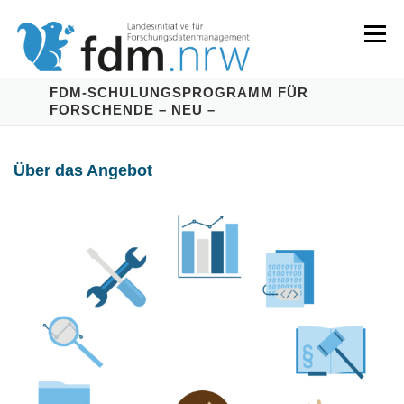
Zum
Inhalt
Menü
springen
FDM-SCHULUNGSPROGRAMM FÜR
FORSCHENDE – NEU –
LANDESKONZEPT
SERVICES & INFORMATIONEN
Über das Angebot
KOMPETENZEN & VERANSTALTUNGEN
ABOUT