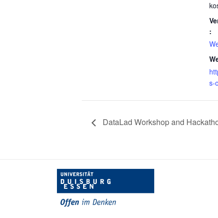
ko
Ve
:
We
We
ht
s-
DataLad Workshop and Hackath