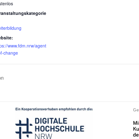
stenlos
ranstaltungskategorie
iterbildung
bsite:
tps://www.fdm.nrw/agent
of-change
on
Ge