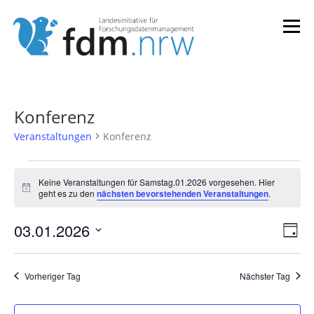
Zum
Inhalt
Menü
springen
LANDESKONZEPT
SERVICES & INFORMATIONEN
Konferenz
Veranstaltungen
Konferenz
KOMPETENZEN & VERANSTALTUNGEN
ABOUT
V
Keine Veranstaltungen für Samstag.01.2026 vorgesehen. Hier
e
Hinweis
geht es zu den
nächsten bevorstehenden Veranstaltungen
.
r
a
V
03.01.2026
A
Tag
e
n
n
Datum
r
s
wählen.
s
a
t
Vorheriger Tag
Nächster Tag
n
i
s
a
c
t